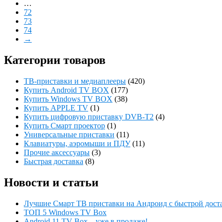
…
72
73
74
→
Категории товаров
ТВ-приставки и медиаплееры
(420)
Купить Android TV BOX
(177)
Купить Windows TV BOX
(38)
Купить APPLE TV
(1)
Купить цифровую приставку DVB-T2
(4)
Купить Смарт проектор
(1)
Универсальные приставки
(11)
Клавиатуры, аэромыши и ПДУ
(11)
Прочие аксессуары
(3)
Быстрая доставка
(8)
Новости и статьи
Лучшие Смарт ТВ приставки на Андроид с быстрой дост
ТОП 5 Windows TV Box
Android 11 TV Box – уже в продаже!