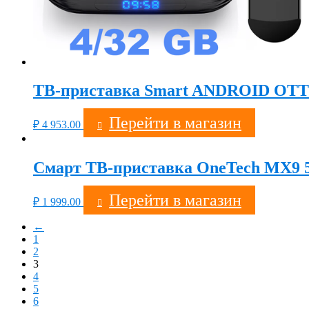
ТВ-приставка Smart ANDROID OTT T
Перейти в магазин
₽
4 953.00
Смарт ТВ-приставка OneTech MX9 5G
Перейти в магазин
₽
1 999.00
←
1
2
3
4
5
6