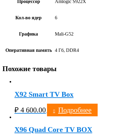
Процессор
Amlogic S922X
Кол-во ядер
6
Графика
Mali-G52
Оперативная память
4 Гб, DDR4
Похожие товары
X92 Smart TV Box
₽
4 600.00
Подробнее
X96 Quad Core TV BOX