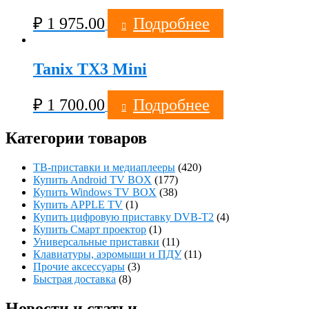
₽
1 975.00
Подробнее
Tanix TX3 Mini
₽
1 700.00
Подробнее
Категории товаров
ТВ-приставки и медиаплееры
(420)
Купить Android TV BOX
(177)
Купить Windows TV BOX
(38)
Купить APPLE TV
(1)
Купить цифровую приставку DVB-T2
(4)
Купить Смарт проектор
(1)
Универсальные приставки
(11)
Клавиатуры, аэромыши и ПДУ
(11)
Прочие аксессуары
(3)
Быстрая доставка
(8)
Новости и статьи