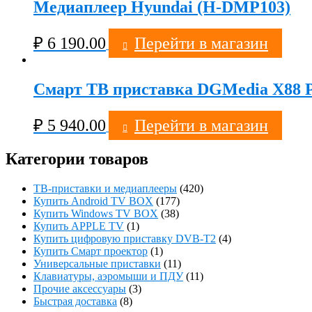
Медиаплеер Hyundai (H-DMP103)
₽
6 190.00
Перейти в магазин
Смарт ТВ приставка DGMedia X88 Pr
₽
5 940.00
Перейти в магазин
Категории товаров
ТВ-приставки и медиаплееры
(420)
Купить Android TV BOX
(177)
Купить Windows TV BOX
(38)
Купить APPLE TV
(1)
Купить цифровую приставку DVB-T2
(4)
Купить Смарт проектор
(1)
Универсальные приставки
(11)
Клавиатуры, аэромыши и ПДУ
(11)
Прочие аксессуары
(3)
Быстрая доставка
(8)