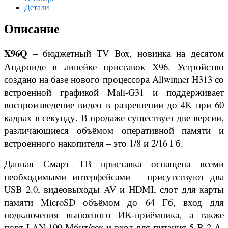
Детали
Описание
X96Q
– бюджетный TV Box, новинка на десятом
Андроиде в линейке приставок X96. Устройство
создано на базе нового процессора Allwinner H313 со
встроенной графикой Mali-G31 и поддерживает
воспроизведение видео в разрешении до 4K при 60
кадрах в секунду. В продаже существует две версии,
различающиеся объёмом оперативной памяти и
встроенного накопителя – это 1/8 и 2/16 Гб.
Данная Смарт ТВ приставка оснащена всеми
необходимыми интерфейсами – присутствуют два
USB 2.0, видеовыходы AV и HDMI, слот для карты
памяти MicroSD объёмом до 64 Гб, вход для
подключения выносного ИК-приёмника, а также
порт LAN 100 Мбит/сек и вход для питания 5 В 2 А.