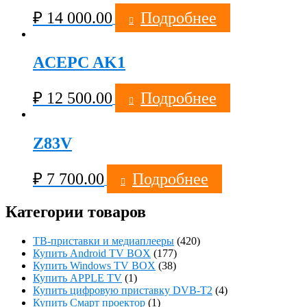
₽
14 000.00
Подробнее
ACEPC AK1
₽
12 500.00
Подробнее
Z83V
₽
7 700.00
Подробнее
Категории товаров
ТВ-приставки и медиаплееры
(420)
Купить Android TV BOX
(177)
Купить Windows TV BOX
(38)
Купить APPLE TV
(1)
Купить цифровую приставку DVB-T2
(4)
Купить Смарт проектор
(1)