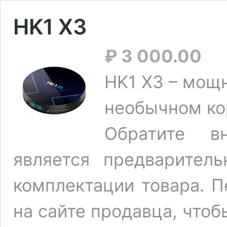
HK1 X3
₽
3 000.00
HK1 X3 – мощ
необычном ко
Обратите в
является предварител
комплектации товара. П
на сайте продавца, чтоб