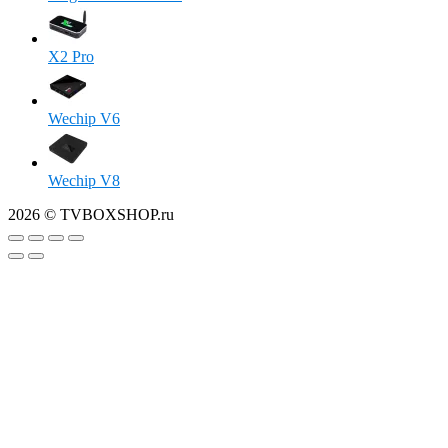
X2 Pro
Wechip V6
Wechip V8
2026 © TVBOXSHOP.ru