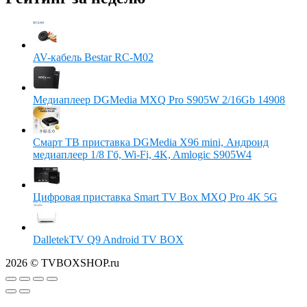
AV-кабель Bestar RC-M02
Медиаплеер DGMedia MXQ Pro S905W 2/16Gb 14908
Смарт ТВ приставка DGMedia X96 mini, Андроид
медиаплеер 1/8 Гб, Wi-Fi, 4K, Amlogic S905W4
Цифровая приставка Smart TV Box MXQ Pro 4K 5G
DalletekTV Q9 Android TV BOX
2026 © TVBOXSHOP.ru