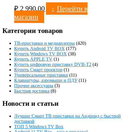
₽
2 990.00
Перейти в
магазин
Категории товаров
ТВ-приставки и медиаплееры
(420)
Купить Android TV BOX
(177)
Купить Windows TV BOX
(38)
Купить APPLE TV
(1)
Купить цифровую приставку DVB-T2
(4)
Купить Смарт проектор
(1)
Универсальные приставки
(11)
Клавиатуры, аэромыши и ПДУ
(11)
Прочие аксессуары
(3)
Быстрая доставка
(8)
Новости и статьи
Лучшие Смарт ТВ приставки на Андроид с быстрой
доставкой
ТОП 5 Windows TV Box
Android 11 TV Box – уже в продаже!