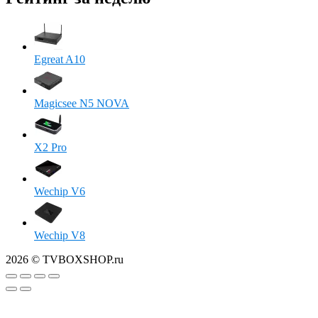
Egreat A10
Magicsee N5 NOVA
X2 Pro
Wechip V6
Wechip V8
2026 © TVBOXSHOP.ru