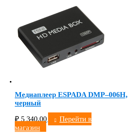
Медиаплеер ESPADA DMP–006Н,
черный
₽
5 340.00
Перейти в
магазин