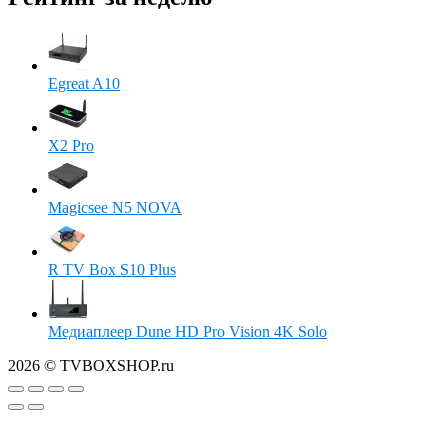
Egreat A10
X2 Pro
Magicsee N5 NOVA
R TV Box S10 Plus
Медиаплеер Dune HD Pro Vision 4K Solo
2026 © TVBOXSHOP.ru